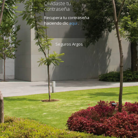
Olvidaste tu
contraseña
Recupera tu contraseña
haciendo clic
aqui
.
Seguros Argos